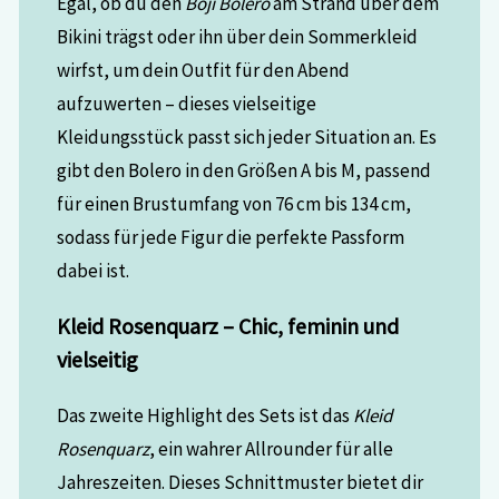
Egal, ob du den
Boji Bolero
am Strand über dem
Bikini trägst oder ihn über dein Sommerkleid
wirfst, um dein Outfit für den Abend
aufzuwerten – dieses vielseitige
Kleidungsstück passt sich jeder Situation an. Es
gibt den Bolero in den Größen A bis M, passend
für einen Brustumfang von 76 cm bis 134 cm,
sodass für jede Figur die perfekte Passform
dabei ist.
Kleid Rosenquarz – Chic, feminin und
vielseitig
Das zweite Highlight des Sets ist das
Kleid
Rosenquarz
, ein wahrer Allrounder für alle
Jahreszeiten. Dieses Schnittmuster bietet dir