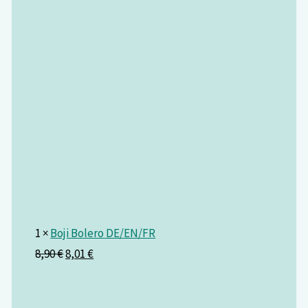
1 ×
Boji Bolero DE/EN/FR
8,90
€
8,01
€