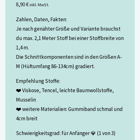
8,90
€
inkl. MwSt.
Zahlen, Daten, Fakten:
Je nach genähter Größe und Variante brauchst
du max. 2,1 Meter Stoff bei einer Stoffbreite von
1,4 m.
Die Schnittkomponenten sind in den Größen A-
M (Hüftumfang 86-134cm) gradiert.
Empfehlung Stoffe:
❤️ Viskose, Tencel, leichte Baumwollstoffe,
Musselin
❤️ weitere Materialien: Gummiband schmal und
4cm breit
Schwierigkeitsgrad: für Anfänger 💎 (1 von 3)